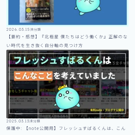
2026.03.15
未分類
【要約・感想】『北極星 僕たちはどう働くか』正解のな
い時代を生き抜く自分軸の見つけ方
2025.03.13
未分類
保護中: 【note公開用】フレッシュすばるくんは、こん