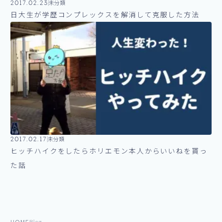
2017.02.23
未分類
日大生が学歴コンプレックスを解消して克服した方法
2017.02.17
未分類
ヒッチハイクをしたらホリエモン本人からいいねを貰っ
た話
HOME
Blog